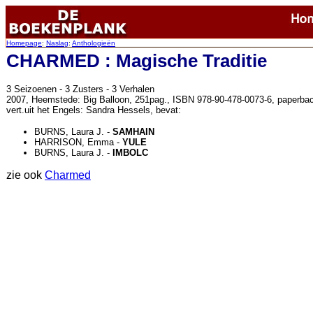
Homepage
:
Naslag
:
Anthologieën
CHARMED : Magische Traditie
3 Seizoenen - 3 Zusters - 3 Verhalen
2007, Heemstede: Big Balloon, 251pag., ISBN 978-90-478-0073-6, paperba
vert.uit het Engels: Sandra Hessels, bevat:
BURNS, Laura J. -
SAMHAIN
HARRISON, Emma -
YULE
BURNS, Laura J. -
IMBOLC
zie ook
Charmed