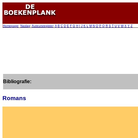
Homepage
:
Naslag
:
Auteursregister
:
A
B
C
D
E
F
G
H
I
J
K
L
M
N
O
P
Q
R
S
T
U
V
W
X
Y
Z
Bibliografie:
Romans