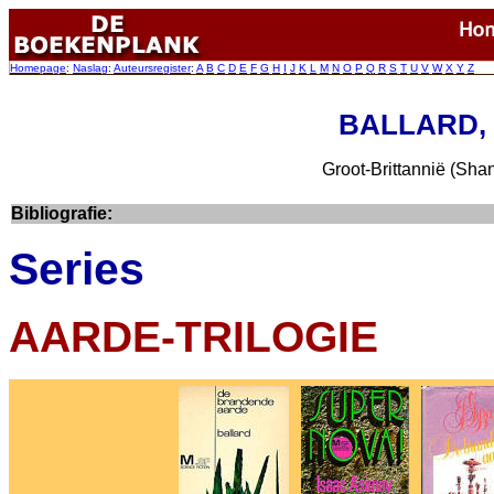
Homepage
:
Naslag
:
Auteursregister
:
A
B
C
D
E
F
G
H
I
J
K
L
M
N
O
P
Q
R
S
T
U
V
W
X
Y
Z
BALLARD, J
Groot-Brittannië (Shan
Bibliografie:
Series
AARDE-TRILOGIE