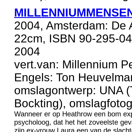
MILLENNIUMMENSE
2004, Amsterdam: De A
22cm, ISBN 90-295-04
2004
vert.van: Millennium Pe
Engels: Ton Heuvelma
omslagontwerp: UNA (
Bockting), omslagfotog
Wanneer er op Heathrow een bom exp
psycholoog, dat het het zoveelste geva
zijn ex-vrouw Laura een van de slachto