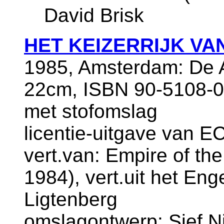
David Brisk
HET KEIZERRIJK VA
1985, Amsterdam: De A
22cm, ISBN 90-5108-02
met stofomslag
licentie-uitgave van E
vert.van: Empire of th
1984), vert.uit het E
Ligtenberg
omslagontwerp: Sjef N