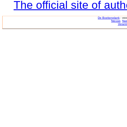
The official site of aut
De Boekenplank
: voo
Nieuws
Nas
Verant