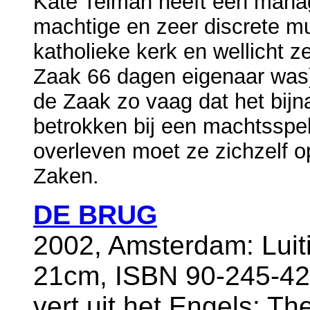
Kate Telman heeft een manag
machtige en zeer discrete mul
katholieke kerk en wellicht z
Zaak 66 dagen eigenaar was).
de Zaak zo vaag dat het bijn
betrokken bij een machtsspe
overleven moet ze zichzelf o
Zaken.
DE BRUG
2002, Amsterdam: Luiti
21cm, ISBN 90-245-428
vert.uit het Engels: T