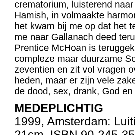
crematorium, luisterend naa
Hamish, in volmaakte harmon
het kwam bij me op dat het te
me naar Gallanach deed teru
Prentice McHoan is teruggek
compleze maar duurzame Scho
zeventien en zit vol vragen 
heden, maar er zijn vele zak
de dood, sex, drank, God en 
MEDEPLICHTIG
1999, Amsterdam: Luiti
21cm, ISBN 90-245-35