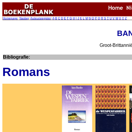
Homepage
:
Naslag
:
Auteursregister
:
A
B
C
D
E
F
G
H
I
J
K
L
M
N
O
P
Q
R
S
T
U
V
W
X
Y
Z
BAN
Groot-Brittannië
Bibliografie:
Romans