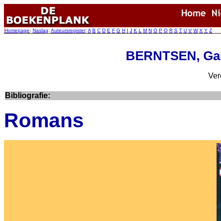
Homepage
:
Naslag
:
Auteursregister
:
A
B
C
D
E
F
G
H
I
J
K
L
M
N
O
P
Q
R
S
T
U
V
W
X
Y
Z
BERNTSEN, Gar
Ver
Bibliografie:
Romans