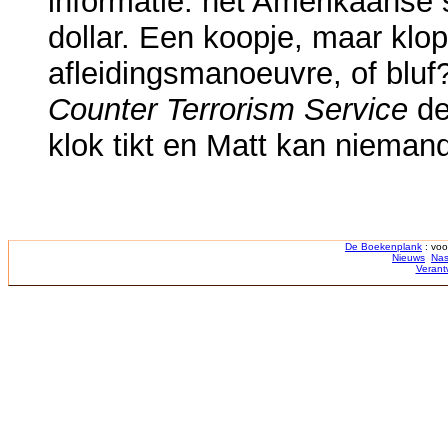
informatie: het Amerikaanse 
dollar. Een koopje, maar klop
afleidingsmanoeuvre, of blu
Counter Terrorism Service
de
klok tikt en Matt kan niemand
De Boekenplank
: voo
Nieuws
Nas
Verant