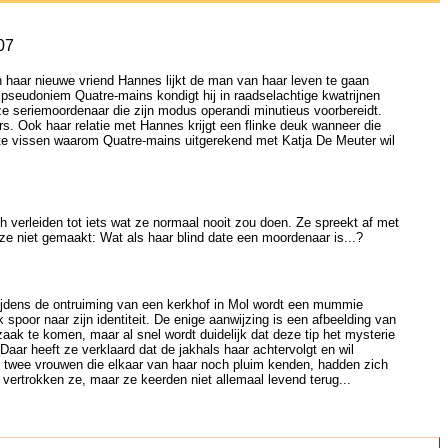
07
n haar nieuwe vriend Hannes lijkt de man van haar leven te gaan
 pseudoniem Quatre-mains kondigt hij in raadselachtige kwatrijnen
e seriemoordenaar die zijn modus operandi minutieus voorbereidt.
rs. Ook haar relatie met Hannes krijgt een flinke deuk wanneer die
 te vissen waarom Quatre-mains uitgerekend met Katja De Meuter wil
 verleiden tot iets wat ze normaal nooit zou doen. Ze spreekt af met
 ze niet gemaakt: Wat als haar blind date een moordenaar is...?
ijdens de ontruiming van een kerkhof in Mol wordt een mummie
poor naar zijn identiteit. De enige aanwijzing is een afbeelding van
zaak te komen, maar al snel wordt duidelijk dat deze tip het mysterie
Daar heeft ze verklaard dat de jakhals haar achtervolgt en wil
 twee vrouwen die elkaar van haar noch pluim kenden, hadden zich
vertrokken ze, maar ze keerden niet allemaal levend terug...