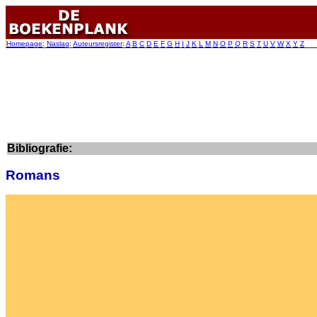
Homepage
:
Naslag
:
Auteursregister
:
A
B
C
D
E
F
G
H
I
J
K
L
M
N
O
P
Q
R
S
T
U
V
W
X
Y
Z
Bibliografie:
Romans