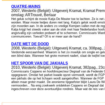
QUATRE-MAINS
2007, Westerlo (België): Uitgeverij Kramat, Kramat Pre
omslag: ARTrouvé, Berlaar
Het geluk schijnt de mooie Katja De Meuter toe te lachten. Ze is ne
worden. Maar mooie liedjes duren niet lang. Katja's geluk wordt erns
zijn moorden aan. In de anders zo vredige Kempen vallen met de reg
Katja krijgt het steeds vaker aan de stok met haar Nederlandse hoofd
angstvallig zijn verleden probeert af te schermen. Commissaris War
communiceren. Toeval? Of is er meer aan de hand?
DATE MET DE DOOD
2008, Westerlo (België): Uitgeverij Kramat, ca. 308pag.
Verdomde eenzaamheid. Waarom is het zo moeilijk om single en gelukk
een blind date. Wanneer het grote moment nadert, slaat de twijfel toe
HET SPOOR VAN DE JAKHALS
2010, Westerlo (België): Uitgeverij Kramat, 382pag., 2
Commissaris Coppens en hoofdinspecteur Degraaf van de Federale Ge
opgegraven. Omdat het parket kwade opzet vermoedt, wordt de FGP inge
een jakhals die op het lichaam wordt aangetroffen. Wanneer de FGP lat
alleen maar groter maakt. De anonieme tipgeefster blijkt Laura De Win
vermoorden... Na enig zoekwerk ontdekken Coppens en Degraaf dat L
ingeschreven voor deze avontuurlijke rondreis. Maar wat de reis van