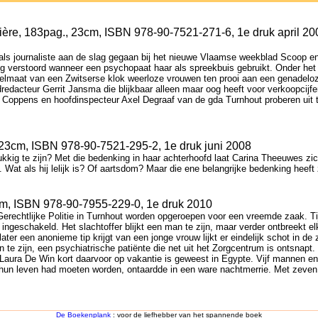
mière, 183pag., 23cm, ISBN 978-90-7521-271-6, 1e druk april 20
t als journaliste aan de slag gegaan bij het nieuwe Vlaamse weekblad Scoop e
tig verstoord wanneer een psychopaat haar als spreekbuis gebruikt. Onder het
elmaat van een Zwitserse klok weerloze vrouwen ten prooi aan een genadeloz
redacteur Gerrit Jansma die blijkbaar alleen maar oog heeft voor verkoopcijfe
d Coppens en hoofdinspecteur Axel Degraaf van de gda Turnhout proberen uit
, 23cm, ISBN 978-90-7521-295-2, 1e druk juni 2008
ig te zijn? Met die bedenking in haar achterhoofd laat Carina Theeuwes zich
. Wat als hij lelijk is? Of aartsdom? Maar die ene belangrijke bedenking heeft
3cm, ISBN 978-90-7955-229-0, 1e druk 2010
rechtlijke Politie in Turnhout worden opgeroepen voor een vreemde zaak. T
schakeld. Het slachtoffer blijkt een man te zijn, maar verder ontbreekt elk s
er een anonieme tip krijgt van een jonge vrouw lijkt er eindelijk schot in de 
 te zijn, een psychiatrische patiënte die net uit het Zorgcentrum is ontsnapt. 
aura De Win kort daarvoor op vakantie is geweest in Egypte. Vijf mannen en
 hun leven had moeten worden, ontaardde in een ware nachtmerrie. Met zeven 
De Boekenplank
: voor de liefhebber van het spannende boek