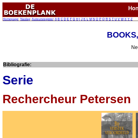
Homepage
:
Naslag
:
Auteursregister
:
A
B
C
D
E
F
G
H
I
J
K
L
M
N
O
P
Q
R
S
T
U
V
W
X
Y
Z
BOOKS, 
Ne
Bibliografie:
Serie
Rechercheur Petersen