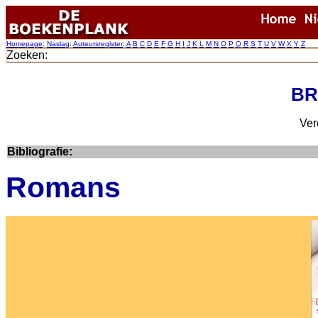
Homepage
:
Naslag
:
Auteursregister
:
A
B
C
D
E
F
G
H
I
J
K
L
M
N
O
P
Q
R
S
T
U
V
W
X
Y
Z
Zoeken:
BR
Ver
Bibliografie:
Romans