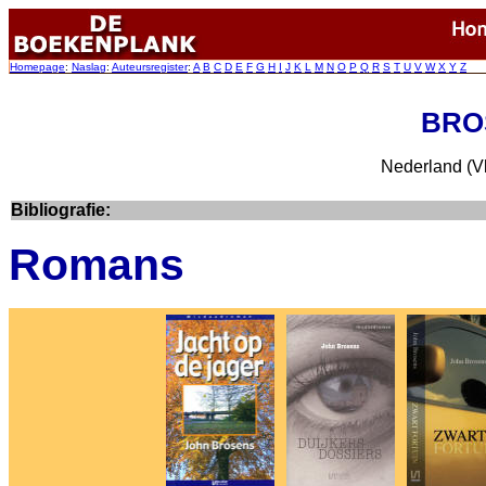
Homepage
:
Naslag
:
Auteursregister
:
A
B
C
D
E
F
G
H
I
J
K
L
M
N
O
P
Q
R
S
T
U
V
W
X
Y
Z
BRO
Nederland (Vl
Bibliografie:
Romans