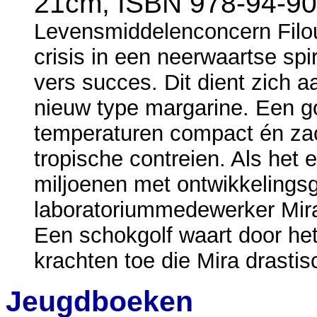
21cm, ISBN 978-94-903
Levensmiddelenconcern Filou
crisis in een neerwaartse sp
vers succes. Dit dient zich 
nieuw type margarine. Een go
temperaturen compact én zac
tropische contreien. Als het
miljoenen met ontwikkelings
laboratoriummedewerker Mira 
Een schokgolf waart door het
krachten toe die Mira drasti
Jeugdboeken