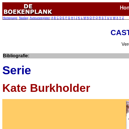
Homepage
:
Naslag
:
Auteursregister
:
A
B
C
D
E
F
G
H
I
J
K
L
M
N
O
P
Q
R
S
T
U
V
W
X
Y
Z
CAST
Ver
Bibliografie:
Serie
Kate Burkholder