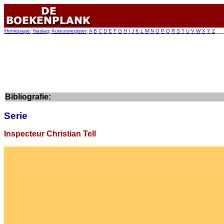
Homepage
:
Naslag
:
Auteursregister
:
A
B
C
D
E
F
G
H
I
J
K
L
M
N
O
P
Q
R
S
T
U
V
W
X
Y
Z
Bibliografie:
Serie
Inspecteur Christian Tell