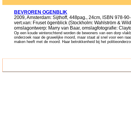
BEVROREN OGENBLIK
2009, Amsterdam: Sijthoff, 448pag., 24cm, ISBN 978-90
vert.van: Fruset ögenblick (Stockholm: Wahlström & Wild
omslagontwerp: Marry van Baar, omslagfotografie: Clayto
Op een koude winterochtend worden de bewoners van een dorp vlakbij
onderzoek naar de gruwelijke moord, maar staat al snel voor een raadsel
maken heeft met de moord. Haar betrokkenheid bij het politieonderzo