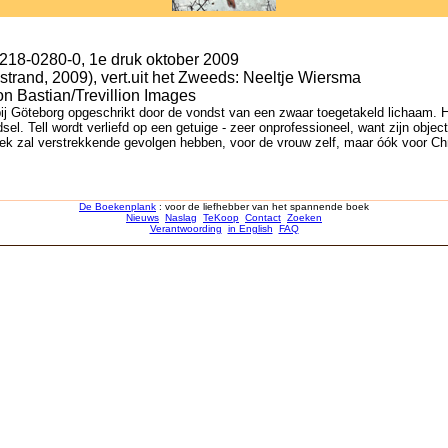
-218-0280-0, 1e druk oktober 2009
strand, 2009), vert.uit het Zweeds: Neeltje Wiersma
n Bastian/Trevillion Images
 Göteborg opgeschrikt door de vondst van een zwaar toegetakeld lichaam. Het
. Tell wordt verliefd op een getuige - zeer onprofessioneel, want zijn objectiv
ek zal verstrekkende gevolgen hebben, voor de vrouw zelf, maar óók voor Chri
De Boekenplank
: voor de liefhebber van het spannende boek
Nieuws
Naslag
TeKoop
Contact
Zoeken
Verantwoording
in English
FAQ