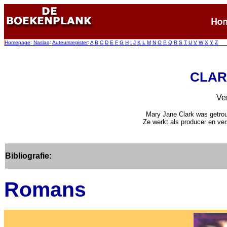
Homepage
:
Naslag
:
Auteursregister
:
A
B
C
D
E
F
G
H
I
J
K
L
M
N
O
P
Q
R
S
T
U
V
W
X
Y
Z
CLARK
Ve
Mary Jane Clark was getr
Ze werkt als producer en ve
Bibliografie:
Romans