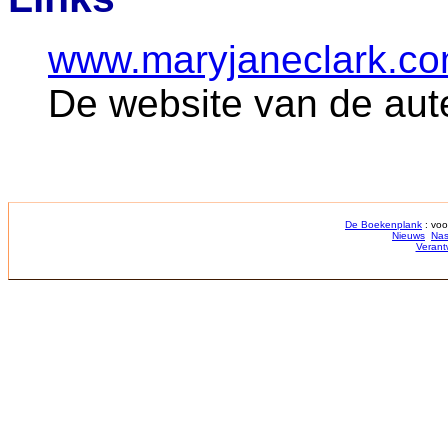
www.maryjaneclark.c
De website van de aut
De Boekenplank
: voo
Nieuws
Nas
Verant