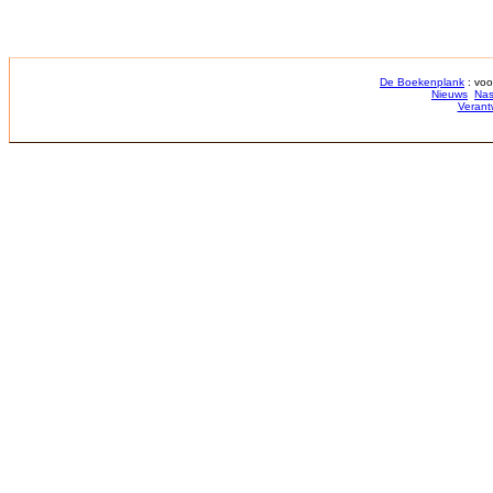
De Boekenplank
: voo
Nieuws
Nas
Verant