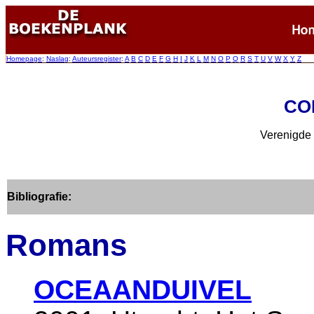
Homepage
:
Naslag
:
Auteursregister
:
A
B
C
D
E
F
G
H
I
J
K
L
M
N
O
P
Q
R
S
T
U
V
W
X
Y
Z
CO
Verenigde 
Bibliografie:
Romans
OCEAANDUIVEL