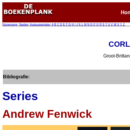
Homepage
:
Naslag
:
Auteursregister
:
A
B
C
D
E
F
G
H
I
J
K
L
M
N
O
P
Q
R
S
T
U
V
W
X
Y
Z
CORLE
Groot-Britta
Bibliografie:
Series
Andrew Fenwick