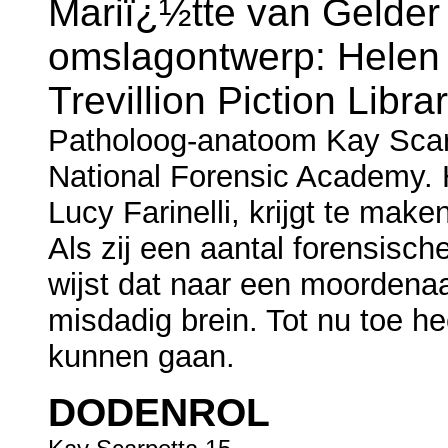
Mariï¿½tte van Gelder
omslagontwerp: Helen 
Trevillion Piction Libra
Patholoog-anatoom Kay Scarp
National Forensic Academy. 
Lucy Farinelli, krijgt te ma
Als zij een aantal forensisch
wijst dat naar een moordenaa
misdadig brein. Tot nu toe he
kunnen gaan.
DODENROL