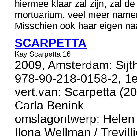
hiermee klaar zal zijn, zal d
mortuarium, veel meer namen
Misschien ook haar eigen na
SCARPETTA
Kay Scarpetta 16
2009, Amsterdam: Sijt
978-90-218-0158-2, 1e
vert.van: Scarpetta (20
Carla Benink
omslagontwerp: Helen 
Ilona Wellman / Trevil