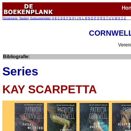
Homepage
:
Naslag
:
Auteursregister
:
A
B
C
D
E
F
G
H
I
J
K
L
M
N
O
P
Q
R
S
T
U
V
W
X
Y
Z
CORNWELL, 
Veren
Bibliografie:
Series
KAY SCARPETTA