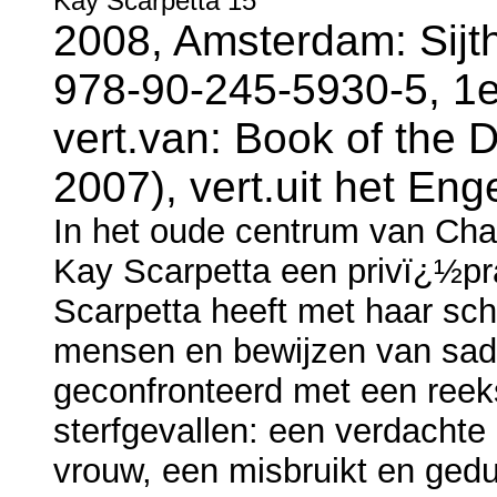
Kay Scarpetta 15
2008, Amsterdam: Sijt
978-90-245-5930-5, 1e
vert.van: Book of the 
2007), vert.uit het Eng
In het oude centrum van Char
Kay Scarpetta een privï¿½pra
Scarpetta heeft met haar sch
mensen en bewijzen van sadi
geconfronteerd met een ree
sterfgevallen: een verdachte
vrouw, een misbruikt en ged