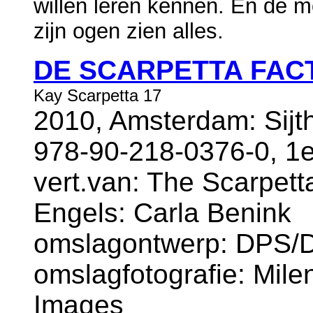
willen leren kennen. En de m
zijn ogen zien alles.
DE SCARPETTA FAC
Kay Scarpetta 17
2010, Amsterdam: Sijt
978-90-218-0376-0, 1e
vert.van: The Scarpetta
Engels: Carla Benink
omslagontwerp: DPS/D
omslagfotografie: Milena
Images