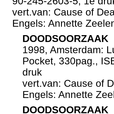
90-245-2603-5, 1e dru
vert.van: Cause of Deat
Engels: Annette Zeele
DOODSOORZAAK
1998, Amsterdam: Lu
Pocket, 330pag., IS
druk
vert.van: Cause of De
Engels: Annette Zee
DOODSOORZAAK