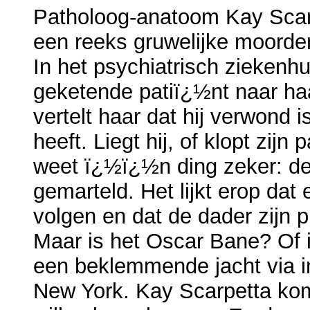
Patholoog-anatoom Kay Scar
een reeks gruwelijke moorde
In het psychiatrisch ziekenh
geketende patiï¿½nt naar ha
vertelt haar dat hij verwond i
heeft. Liegt hij, of klopt zi
weet ï¿½ï¿½n ding zeker: de
gemarteld. Het lijkt erop da
volgen en dat de dader zijn p
Maar is het Oscar Bane? Of i
een beklemmende jacht via in
New York. Kay Scarpetta kom