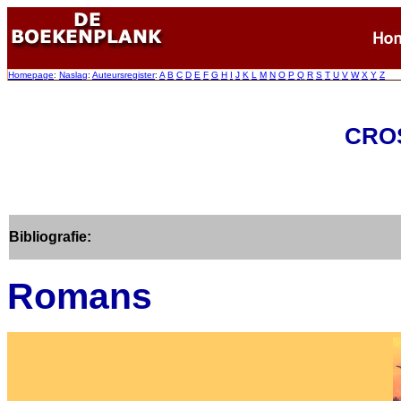
Homepage
:
Naslag
:
Auteursregister
:
A
B
C
D
E
F
G
H
I
J
K
L
M
N
O
P
Q
R
S
T
U
V
W
X
Y
Z
CROS
Bibliografie:
Romans