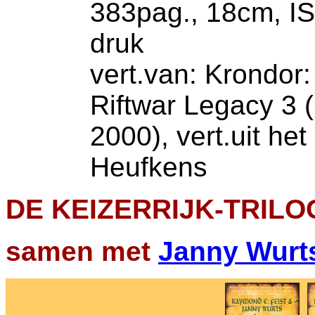
383pag., 18cm, I
druk
vert.van: Krondor:
Riftwar Legacy 3 
2000), vert.uit he
Heufkens
DE KEIZERRIJK-TRILO
samen met
Janny Wurt