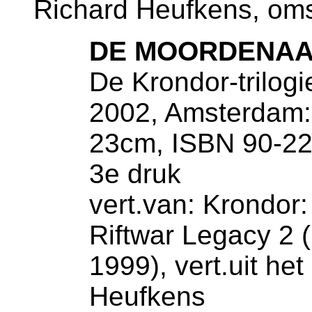
Richard Heufkens, oms
DE MOORDENA
De Krondor-trilogi
2002, Amsterdam: 
23cm, ISBN 90-22
3e druk
vert.van: Krondor
Riftwar Legacy 2 
1999), vert.uit he
Heufkens