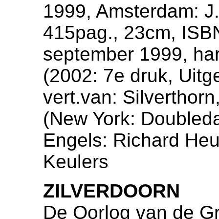
1999, Amsterdam: J.
415pag., 23cm, ISB
september 1999, ha
(2002: 7e druk, Uitg
vert.van: Silverthor
(New York: Doubleday
Engels: Richard Heu
Keulers
ZILVERDOORN
De Oorlog van de Gr