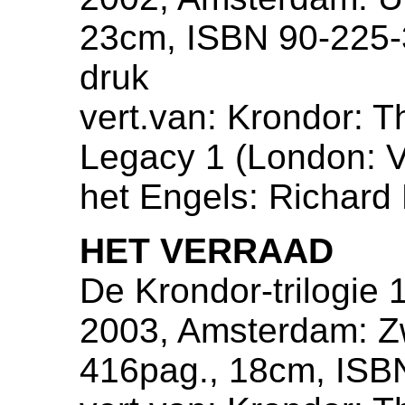
23cm, ISBN 90-225-
druk
vert.van: Krondor: T
Legacy 1 (London: Vo
het Engels: Richard
HET VERRAAD
De Krondor-trilogie 
2003, Amsterdam: Zw
416pag., 18cm, ISB