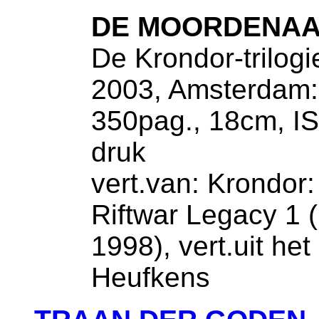
DE MOORDENA
De Krondor-trilogi
2003, Amsterdam:
350pag., 18cm, I
druk
vert.van: Krondor:
Riftwar Legacy 1 
1998), vert.uit he
Heufkens