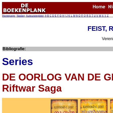
Homepage
:
Naslag
:
Auteursregister
:
A
B
C
D
E
F
G
H
I
J
K
L
M
N
O
P
Q
R
S
T
U
V
W
X
Y
Z
FEIST, 
Veren
Bibliografie:
Series
DE OORLOG VAN DE G
Riftwar Saga