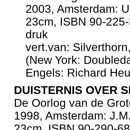
2003, Amsterdam: Ui
23cm, ISBN 90-225-
druk
vert.van: Silverthor
(New York: Doubleday
Engels: Richard He
DUISTERNIS OVER 
De Oorlog van de Grot
1998, Amsterdam: J.M.
23cm, ISBN 90-290-683