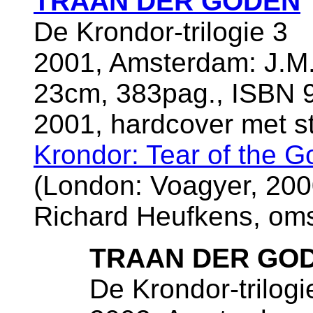
TRAAN DER GODEN
De Krondor-trilogie 3
2001, Amsterdam: J.M.
23cm, 383pag., ISBN 9
2001, hardcover met st
Krondor: Tear of the G
(London: Voagyer, 2000
Richard Heufkens, oms
TRAAN DER GO
De Krondor-trilogi