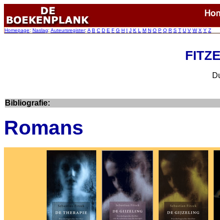
Homepage
:
Naslag
:
Auteursregister
:
A
B
C
D
E
F
G
H
I
J
K
L
M
N
O
P
Q
R
S
T
U
V
W
X
Y
Z
FITZE
Du
Bibliografie:
Romans