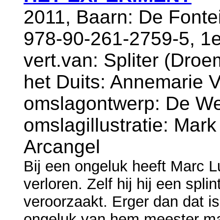
2011, Baarn: De Fonte
978-90-261-2759-5, 1e
vert.van: Spliter (Dro
het Duits: Annemarie 
omslagontwerp: De Wei
omslagillustratie: Mar
Arcangel
Bij een ongeluk heeft Marc L
verloren. Zelf hij hij een splin
veroorzaakt. Erger dan dat is
ongeluk van hem meester maa