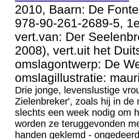
2010, Baarn: De Fonte
978-90-261-2689-5, 1e
vert.van: Der Seelenb
2008), vert.uit het Dui
omslagontwerp: De Wei
omslagillustratie: maur
Drie jonge, levenslustige vr
Zielenbreker', zoals hij in d
slechts een week nodig om h
worden ze teruggevonden met 
handen geklemd - ongedeerd