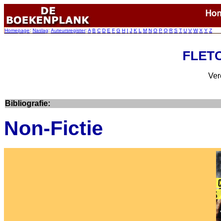
Homepage
:
Naslag
:
Auteursregister
:
A
B
C
D
E
F
G
H
I
J
K
L
M
N
O
P
Q
R
S
T
U
V
W
X
Y
Z
FLETC
Ver
Bibliografie:
Non-Fictie