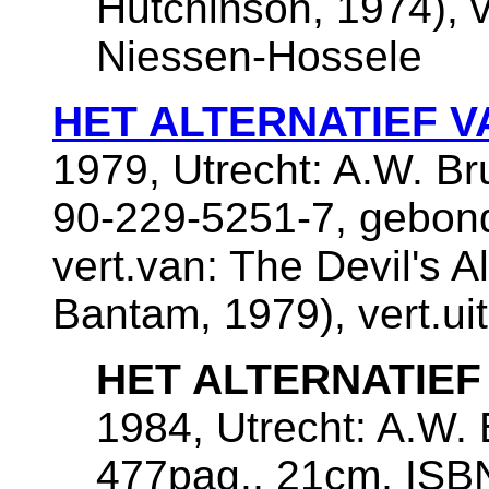
Hutchinson, 1974), ve
Niessen-Hossele
HET ALTERNATIEF V
1979, Utrecht: A.W. B
90-229-5251-7, gebon
vert.van: The Devil's A
Bantam, 1979), vert.ui
HET ALTERNATIEF
1984, Utrecht: A.W.
477pag., 21cm, ISB