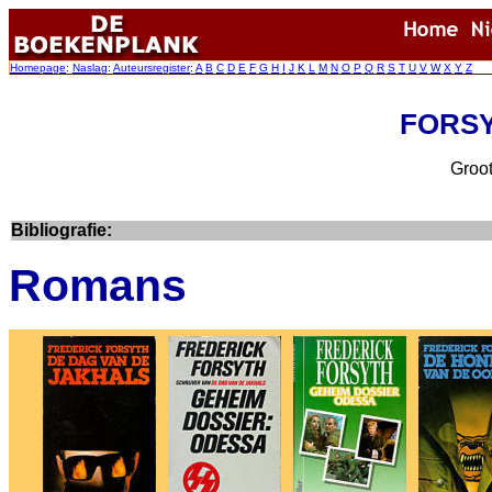
Homepage
:
Naslag
:
Auteursregister
:
A
B
C
D
E
F
G
H
I
J
K
L
M
N
O
P
Q
R
S
T
U
V
W
X
Y
Z
FORSYT
Groot
Bibliografie:
Romans