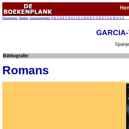
Homepage
:
Naslag
:
Auteursregister
:
A
B
C
D
E
F
G
H
I
J
K
L
M
N
O
P
Q
R
S
T
U
V
W
X
Y
Z
GARCIA-V
Spanje
Bibliografie:
Romans