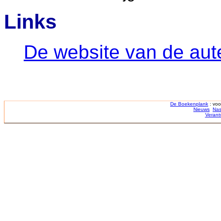
Links
De website van de aut
De Boekenplank
: voo
Nieuws
Nas
Verant