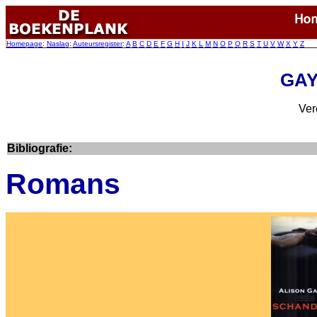
Homepage
:
Naslag
:
Auteursregister
:
A
B
C
D
E
F
G
H
I
J
K
L
M
N
O
P
Q
R
S
T
U
V
W
X
Y
Z
GAY
Ver
Bibliografie:
Romans