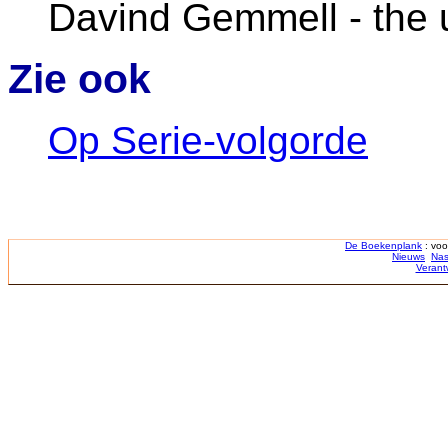
Davind Gemmell - the un
Zie ook
Op Serie-volgorde
De Boekenplank
: voo
Nieuws
Nas
Verant