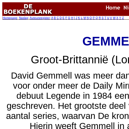
Homepage
:
Naslag
:
Auteursregister
:
A
B
C
D
E
F
G
H
I
J
K
L
M
N
O
P
Q
R
S
T
U
V
W
X
Y
Z
GEMMEL
Groot-Brittanni
ë
(Lon
David Gemmell was meer dan t
voor onder meer de Daily Mirr
debuut Legende in 1984 een
geschreven. Het grootste deel 
aantal series, waarvan De kron
Hierin weeft Gemmell in 