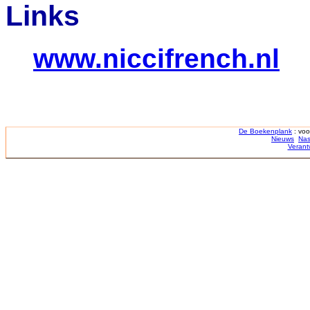
Links
www.niccifrench.nl
De Boekenplank
: voo
Nieuws
Nas
Verant