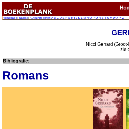
Homepage
:
Naslag
:
Auteursregister
:
A
B
C
D
E
F
G
H
I
J
K
L
M
N
O
P
Q
R
S
T
U
V
W
X
Y
Z
GERR
Nicci Gerrard (Groot-
zie
Bibliografie:
Romans