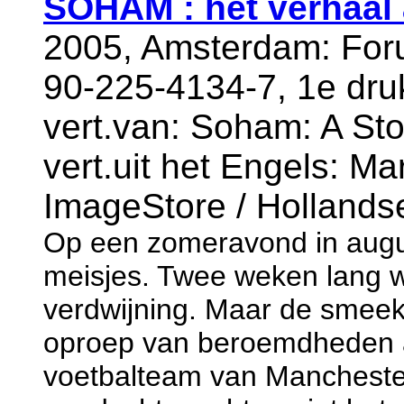
SOHAM : het verhaal
2005, Amsterdam: For
90-225-4134-7, 1e dru
vert.van: Soham: A Sto
vert.uit het Engels: Ma
ImageStore / Hollands
Op een zomeravond in augu
meisjes. Twee weken lang 
verdwijning. Maar de smee
oproep van beroemdheden 
voetbalteam van Manchester