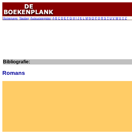
Homepage
:
Naslag
:
Auteursregister
:
A
B
C
D
E
F
G
H
I
J
K
L
M
N
O
P
Q
R
S
T
U
V
W
X
Y
Z
Bibliografie:
Romans