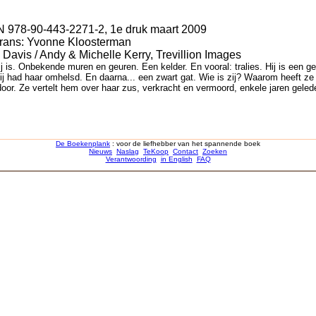
N 978-90-443-2271-2, 1e druk maart 2009
 Frans: Yvonne Kloosterman
Davis / Andy & Michelle Kerry, Trevillion Images
hij is. Onbekende muren en geuren. Een kelder. En vooral: tralies. Hij is e
ij had haar omhelsd. En daarna... een zwart gat. Wie is zij? Waarom heeft ze 
 door. Ze vertelt hem over haar zus, verkracht en vermoord, enkele jaren gele
De Boekenplank
: voor de liefhebber van het spannende boek
Nieuws
Naslag
TeKoop
Contact
Zoeken
Verantwoording
in English
FAQ