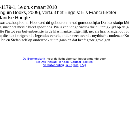
-1179-1, 1e druk maart 2010
guin Books, 2009), vert.uit het Engels: Els Franci Ekeler
ollandse Hoogte
 carnavalsoptocht. Hoe kont dit gebeuren in het gemoedelijke Duitse stadje M
ü
 maar het meisje bleef spoorloos. Pia is een jonge vrouw die nu terugkijkt op de geb
e Pia tot een buitenbeentje in de klas maakte. Eigenlijk net als haar klasgenoot 
ler, die hen intrigerende legendes vertelt, onder meer over de mythische molenaar
ia en Stefan zelf op onderzoek uit te gaan en dat heeft grote gevolgen...
De Boekenplank
: voor de liefhebber van het spannende boek
Nieuws
Naslag
TeKoop
Contact
Zoeken
Verantwoording
in English
FAQ