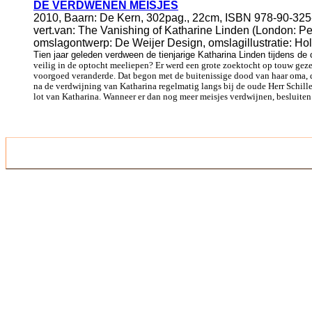
DE VERDWENEN MEISJES
2010, Baarn: De Kern, 302pag., 22cm, ISBN 978-90-325
vert.van: The Vanishing of Katharine Linden (London: Pen
omslagontwerp: De Weijer Design, omslagillustratie: H
Tien jaar geleden verdween de tienjarige Katharina Linden tijdens de
veilig in de optocht meeliepen? Er werd een grote zoektocht op touw gezet,
voorgoed veranderde. Dat begon met de buitenissige dood van haar oma, di
na de verdwijning van Katharina regelmatig langs bij de oude Herr Schil
lot van Katharina. Wanneer er dan nog meer meisjes verdwijnen, besluiten P