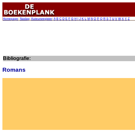
Homepage
:
Naslag
:
Auteursregister
:
A
B
C
D
E
F
G
H
I
J
K
L
M
N
O
P
Q
R
S
T
U
V
W
X
Y
Z
Bibliografie:
Romans