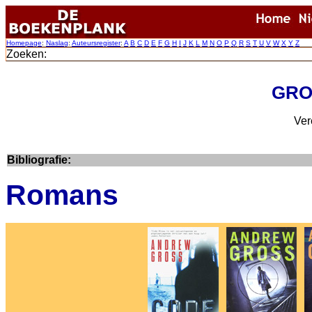
Homepage
:
Naslag
:
Auteursregister
:
A
B
C
D
E
F
G
H
I
J
K
L
M
N
O
P
Q
R
S
T
U
V
W
X
Y
Z
Zoeken:
GRO
Ver
Bibliografie:
Romans