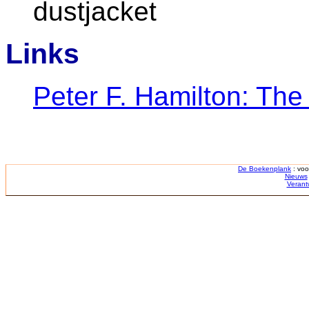
dustjacket
Links
Peter F. Hamilton: The 
De Boekenplank
: voo
Nieuws
Verant