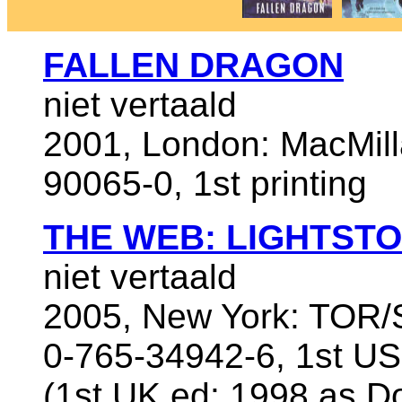
FALLEN DRAGON
niet vertaald
2001, London: MacMill
90065-0, 1st printing
THE WEB: LIGHTST
niet vertaald
2005, New York: TOR/
0-765-34942-6, 1st US
(1st UK ed: 1998 as D