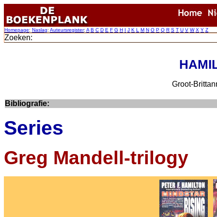
Homepage
:
Naslag
:
Auteursregister
:
A
B
C
D
E
F
G
H
I
J
K
L
M
N
O
P
Q
R
S
T
U
V
W
X
Y
Z
Zoeken:
HAMIL
Groot-Brittan
Bibliografie:
Series
Greg Mandell-trilogy