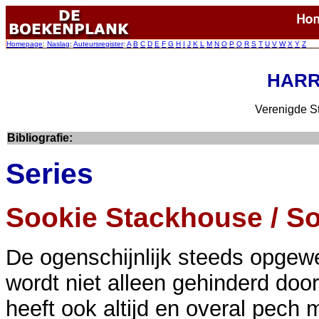
Homepage
:
Naslag
:
Auteursregister
:
A
B
C
D
E
F
G
H
I
J
K
L
M
N
O
P
Q
R
S
T
U
V
W
X
Y
Z
HARRI
Verenigde St
Bibliografie:
Series
Sookie Stackhouse / S
De ogenschijnlijk steeds opgew
wordt niet alleen gehinderd do
heeft ook altijd en overal pech m