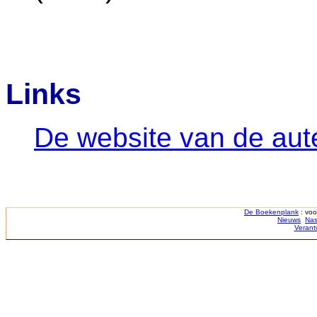
Links
De website van de aut
De Boekenplank
: voo
Nieuws
Nas
Verant