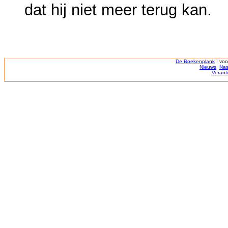
dat hij niet meer terug kan.
De Boekenplank
: voo
Nieuws
Nas
Verant