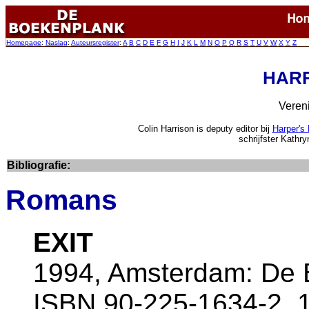
Homepage
:
Naslag
:
Auteursregister
:
A
B
C
D
E
F
G
H
I
J
K
L
M
N
O
P
Q
R
S
T
U
V
W
X
Y
Z
HARR
Veren
Colin Harrison is deputy editor bij
Harper's
schrijfster Kathr
Bibliografie:
Romans
EXIT
1994, Amsterdam: De B
ISBN 90-225-1634-2, 