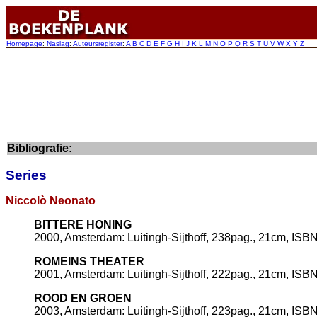
Homepage
:
Naslag
:
Auteursregister
:
A
B
C
D
E
F
G
H
I
J
K
L
M
N
O
P
Q
R
S
T
U
V
W
X
Y
Z
Bibliografie:
Series
Niccolò Neonato
BITTERE HONING
2000, Amsterdam: Luitingh-Sijthoff, 238pag., 21cm, ISB
ROMEINS THEATER
2001, Amsterdam: Luitingh-Sijthoff, 222pag., 21cm, ISB
ROOD EN GROEN
2003, Amsterdam: Luitingh-Sijthoff, 223pag., 21cm, ISB