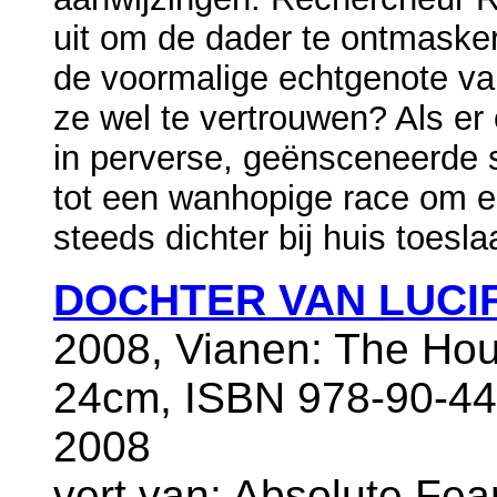
uit om de dader te ontmasker
de voormalige echtgenote van
ze wel te vertrouwen? Als er
in perverse, geënsceneerde s
tot een wanhopige race om e
steeds dichter bij huis toeslaa
DOCHTER VAN LUCI
2008, Vianen: The Hou
24cm, ISBN 978-90-443
2008
vert.van: Absolute Fea