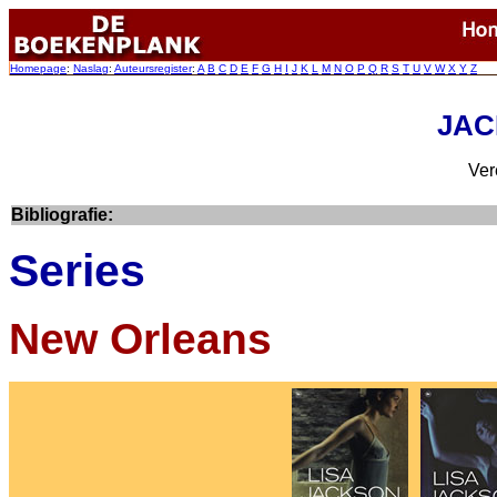
Homepage
:
Naslag
:
Auteursregister
:
A
B
C
D
E
F
G
H
I
J
K
L
M
N
O
P
Q
R
S
T
U
V
W
X
Y
Z
JAC
Ver
Bibliografie:
Series
New Orleans