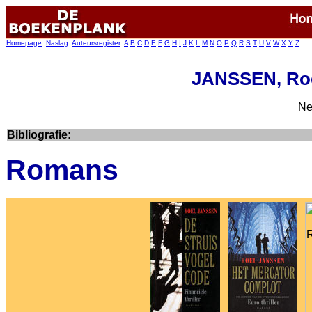
Homepage
:
Naslag
:
Auteursregister
:
A
B
C
D
E
F
G
H
I
J
K
L
M
N
O
P
Q
R
S
T
U
V
W
X
Y
Z
JANSSEN, Roel
Ne
Bibliografie:
Romans