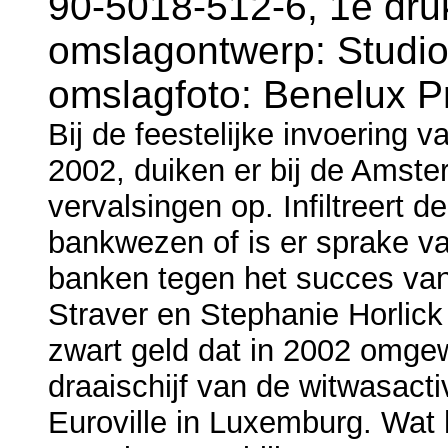
90-5018-512-6, 1e druk
omslagontwerp: Studi
omslagfoto: Benelux P
Bij de feestelijke invoering v
2002, duiken er bij de Amst
vervalsingen op. Infiltreert 
bankwezen of is er sprake v
banken tegen het succes van
Straver en Stephanie Horlick
zwart geld dat in 2002 omge
draaischijf van de witwasact
Euroville in Luxemburg. Wat 