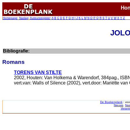
Homepage
:
Naslag
:
Auteursregister
:
A
B
C
D
E
F
G
H
I
J
K
L
M
N
O
P
Q
R
S
T
U
V
W
X
Y
Z
JOLO
Bibliografie:
Romans
TORENS VAN STILTE
2002, Houten: Van Holkema & Warendorf, 384pag., ISBN 
vert.van: Walls of Silence (2002), vert.door: Mariëtte 
De Boekenplank
: voo
Nieuws
Nas
Verant