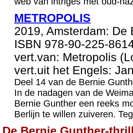
web van intriges met oud-nazi
METROPOLIS
2019, Amsterdam: De B
ISBN 978-90-225-8614
vert.van: Metropolis (
vert.uit het Engels: Ja
Deel 14 van de Bernie Gunth
In de nadagen van de Weimar
Bernie Gunther een reeks moo
Berlijn te willen zuiveren. Teg
De Bernie Gunther-thril