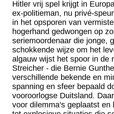
Hitler vrij spel krijgt in Eur
ex-politieman, nu privé-speu
in het opsporen van vermist
hogerhand gedwongen op zoe
seriemoordenaar die jonge, 
schokkende wijze om het leve
algauw wijst het spoor in de 
Streicher - die Bernie Gunthe
verschillende bekende en mi
spanning en sfeer bepaald d
vooroorlogse Duitsland. Daa
voor dilemma's geplaatst en l
tot explosieve situaties die