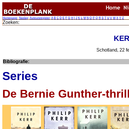
Homepage
:
Naslag
:
Auteursregister
:
A
B
C
D
E
F
G
H
I
J
K
L
M
N
O
P
Q
R
S
T
U
V
W
X
Y
Z
Zoeken:
KERR
Schotland, 22 f
Bibliografie:
Series
De Bernie Gunther-thril