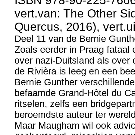
ISBN 978-90-225-7666
vert.van: The Other Si
Quercus, 2016), vert.ui
Deel 11 van de Bernie Gunth
Zoals eerder in Praag fataal e
over nazi-Duitsland als over
de Rivièra is leeg en een bee
Bernie Gunther verschillende 
befaamde Grand-Hôtel du Cap
ritselen, zelfs een bridgepar
beroemdste auteur ter were
Maar Maugham wil ook advies