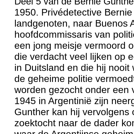
Deel 5 van de Bernie Gunthe
1950. Priv
édetective Bernie
landgenoten, naar Buenos A
hoofdcommissaris van politie
een jong meisje vermoord o
die verdacht veel lijken op
in Duitsland en die hij nooit
de geheime politie vermoe
worden gezocht onder een v
1945 in Argentinië zijn nee
Gunther kan hij vervolgens
zoektocht naar de dader ko
waar de Argentijnse geheim