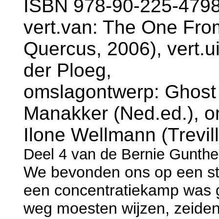
ISBN 978-90-225-4798-
vert.van: The One Fro
Quercus, 2006), vert.u
der Ploeg,
omslagontwerp: Ghost 
Manakker (Ned.ed.), o
Ilone Wellmann (Trevil
Deel 4 van de Bernie Gunthe
We bevonden ons op een st
een concentratiekamp was 
weg moesten wijzen, zeiden 