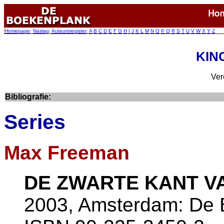
Homepage
:
Naslag
:
Auteursregister
:
A
B
C
D
E
F
G
H
I
J
K
L
M
N
O
P
Q
R
S
T
U
V
W
X
Y
Z
KING
Ver
Bibliografie:
Series
Max Freeman
DE ZWARTE KANT V
2003, Amsterdam: De B