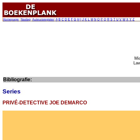
Homepage
:
Naslag
:
Auteursregister
:
A
B
C
D
E
F
G
H
I
J
K
L
M
N
O
P
Q
R
S
T
U
V
W
X
Y
Z
Mi
Law
Bibliografie:
Series
PRIVÉ-DETECTIVE JOE DEMARCO