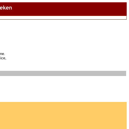
ne.
ice,