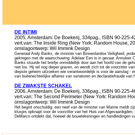
DE INTIMI
2005, Amsterdam: De Boekerij, 334pag., ISBN 90-225-42
vert.van: The Inside Ring (New York: Random House, 200
omslagontwerp: Wil Immink Design
Generaal Andy Banks, de minister van Binnenlandse Veiligheid, prob
gekregen met de waarschuwing: Adelaar Een is in gevaar. Annuleer Ch
Banks stuurde het briefje onmiddellijk door aan het hoofd van de ge
niet los. Hij wil nog dieper graven, en wendt zich tot de voorzitter
diepste geheim uitzoeken wie verantwoordelijk is voor de aanslag - en
van buitenechterlijke affaires van senatoren en declaratiefraude van
DE ZWAKSTE SCHAKEL
2006, Amsterdam: De Boekerij, 336pag., ISBN 90-225-4
vert.van: The Second Perimeter (New York: Random House
omslagontwerp: Wil Immink Design
Het begint onschuldig: een neef van de minister van Marine meldt zi
klusjes opknapt voor de voorzitter van het Huis van Afgevaardigden
DeMarco ontdekt dat, hoewel de bouwtekeningen en handleidingen van 