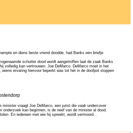
champte en diens beste vriend doodde, had Banks een briefje
e zogenaamde schutter dood wordt aangetroffen laat de zaak Banks
e hij volledig kan vertrouwen: Joe DeMarco. DeMarco moet in het
, wiens ervaring hiervoor beperkt was tot het in de doofpot stoppen
Oostendorp
e minister vraagt Joe DeMarco, een jurist die vaak undercover
 onderzoek kan beginnen, is de neef van de minister al dood.
len. En iedereen met wie hij spreekt, wordt vermoord...