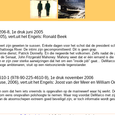
06-8, 1e druk juni 2005
5), vert.uit het Engels: Ronald Beek
eert zijn geweten te sussen. Enkele dagen voor het schot dat de president s
attooga River. De intimi zijn gecompromitteerd. Dit is geen grap.
heime dienst, Patrick Donnelly. En die negeerde het volkomen. Zelfs nadat d
 van de Senaat, John Fitzgerald Mahoney. Mahony weet dat er één iemand is di
 er zijn zeer sterke aanwijzingen dat het om een "inside job" gaat... DeMarco
 hoge ambtenaren, stuit op een nietsonziende tegenstander.
610-1 (978-90-225-4610-9), 1e druk november 2006
, 2006), vert.uit het Engels: Joost van der Meer en William 
jn oom dat hem iets vreemds is opgevallen op de marinewerf waar hij werkt. D
, om eens onopvallen polshoogte te nemen. Maar nog voordat DeMarco met zijn
de atoomschepen extreem goed beveiligd zijn, er toch informatie wordt gesto