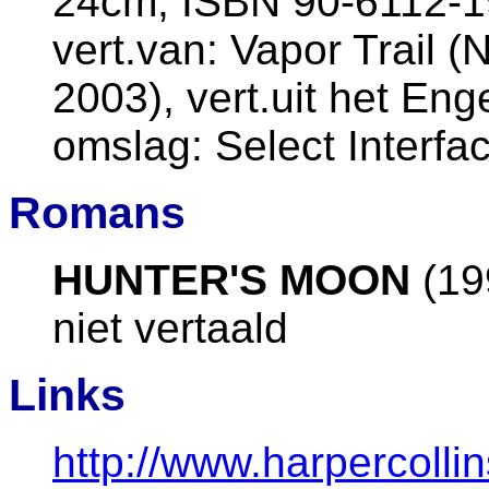
24cm, ISBN 90-6112-1
vert.van: Vapor Trail (
2003), vert.uit het Eng
omslag: Select Interfa
Romans
HUNTER'S MOON
(19
niet vertaald
Links
http://www.harpercolli