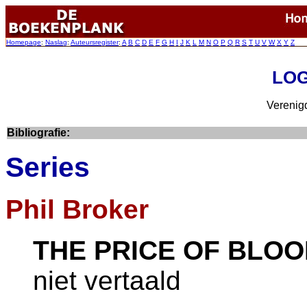
Homepage
:
Naslag
:
Auteursregister
:
A
B
C
D
E
F
G
H
I
J
K
L
M
N
O
P
Q
R
S
T
U
V
W
X
Y
Z
LOG
Verenigd
Bibliografie:
Series
Phil Broker
THE PRICE OF BLO
niet vertaald