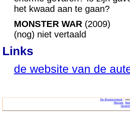
het kwaad aan te gaan?
MONSTER WAR
(2009)
(nog) niet vertaald
Links
de website van de aut
De Boekenplank
: voo
Nieuws
Nas
Verant