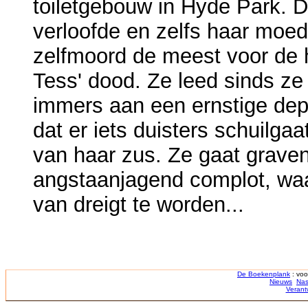
toiletgebouw in Hyde Park. De
verloofde en zelfs haar moed
zelfmoord de meest voor de h
Tess' dood. Ze leed sinds ze
immers aan een ernstige depr
dat er iets duisters schuilgaa
van haar zus. Ze gaat graven
angstaanjagend complot, waar
van dreigt te worden...
De Boekenplank
: voo
Nieuws
Nas
Verant