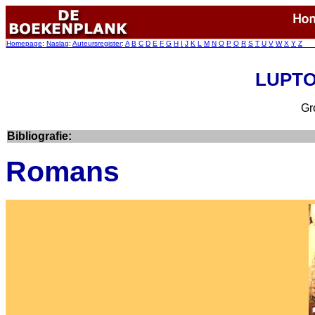
Homepage
:
Naslag
:
Auteursregister
:
A
B
C
D
E
F
G
H
I
J
K
L
M
N
O
P
Q
R
S
T
U
V
W
X
Y
Z
LUPTO
Gro
Bibliografie:
Romans