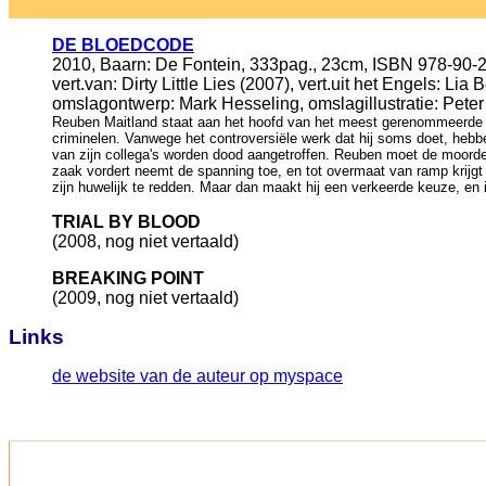
DE BLOEDCODE
2010, Baarn: De Fontein, 333pag., 23cm, ISBN 978-90-
vert.van: Dirty Little Lies (2007), vert.uit het Engels: Lia B
omslagontwerp: Mark Hesseling, omslagillustratie: Peter
Reuben Maitland staat aan het hoofd van het meest gerenommeerde for
criminelen. Vanwege het controversiële werk dat hij soms doet, hebb
van zijn collega's worden dood aangetroffen. Reuben moet de moordena
zaak vordert neemt de spanning toe, en tot overmaat van ramp krijgt Re
zijn huwelijk te redden. Maar dan maakt hij een verkeerde keuze, e
TRIAL BY BLOOD
(2008, nog niet vertaald)
BREAKING POINT
(2009, nog niet vertaald)
Links
de website van de auteur op myspace