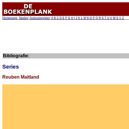
Homepage
:
Naslag
:
Auteursregister
:
A
B
C
D
E
F
G
H
I
J
K
L
M
N
O
P
Q
R
S
T
U
V
W
X
Y
Z
Bibliografie:
Series
Reuben Maitland