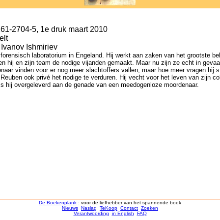
261-2704-5, 1e druk maart 2010
elt
 Ivanov Ishmiriev
ensisch laboratorium in Engeland. Hij werkt aan zaken van het grootste bela
en hij en zijn team de nodige vijanden gemaakt. Maar nu zijn ze echt in geva
ar vinden voor er nog meer slachtoffers vallen, maar hoe meer vragen hij ste
uben ook privé het nodige te verduren. Hij vecht voor het leven van zijn colleg
n is hij overgeleverd aan de genade van een meedogenloze moordenaar.
De Boekenplank
: voor de liefhebber van het spannende boek
Nieuws
Naslag
TeKoop
Contact
Zoeken
Verantwoording
in English
FAQ