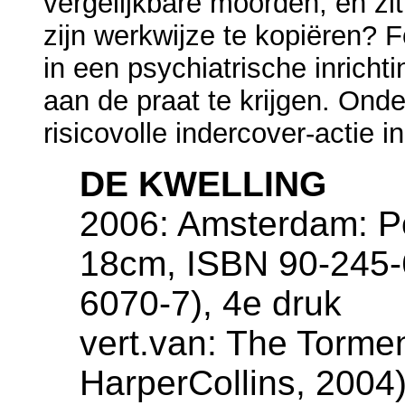
vergelijkbare moorden, en zi
zijn werkwijze te kopiëren? F
in een psychiatrische inrichti
aan de praat te krijgen. Onde
risicovolle indercover-actie i
DE KWELLING
2006: Amsterdam: P
18cm, ISBN 90-245-
6070-7), 4e druk
vert.van: The Torme
HarperCollins, 2004),