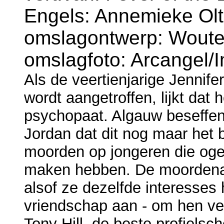
Engels: Annemieke Ol
omslagontwerp: Wouter 
omslagfoto: Arcangel/
Als de veertienjarige Jennif
wordt aangetroffen, lijkt dat
psychopaat. Algauw beseffen 
Jordan dat dit nog maar het 
moorden op jongeren die ogens
maken hebben. De moordenaar
alsof ze dezelfde interesse
vriendschap aan - om hen ver
Tony Hill, de beste profielsc