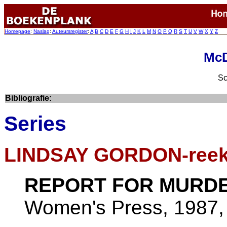
Homepage
:
Naslag
:
Auteursregister
:
A
B
C
D
E
F
G
H
I
J
K
L
M
N
O
P
Q
R
S
T
U
V
W
X
Y
Z
McD
Sc
Bibliografie:
Series
LINDSAY GORDON-ree
REPORT FOR MURD
Women's Press, 1987, 