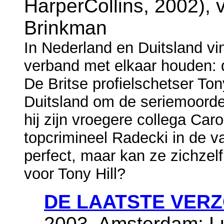
HarperCollins, 2002), v
Brinkman
In Nederland en Duitsland vi
verband met elkaar houden: d
De Britse profielschetser To
Duitsland om de seriemoorden
hij zijn vroegere collega Car
topcrimineel Radecki in de va
perfect, maar kan ze zichze
voor Tony Hill?
DE LAATSTE VER
2003, Amsterdam: Lu