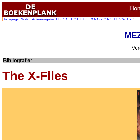
Homepage
:
Naslag
:
Auteursregister
:
A
B
C
D
E
F
G
H
I
J
K
L
M
N
O
P
Q
R
S
T
U
V
W
X
Y
Z
MEZ
Ver
Bibliografie:
The X-Files