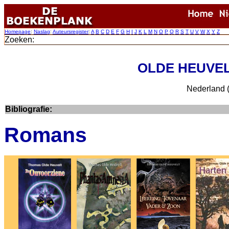
Homepage
:
Naslag
:
Auteursregister
:
A
B
C
D
E
F
G
H
I
J
K
L
M
N
O
P
Q
R
S
T
U
V
W
X
Y
Z
Zoeken:
OLDE HEUVELT
Nederland 
Bibliografie:
Romans