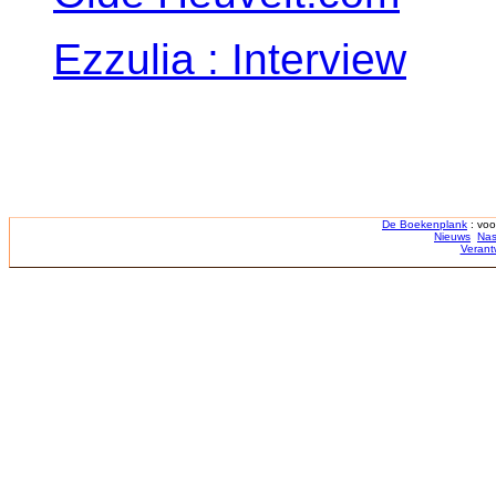
Ezzulia : Interview
De Boekenplank
: voo
Nieuws
Nas
Verant