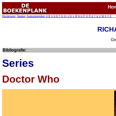
Homepage
:
Naslag
:
Auteursregister
:
A
B
C
D
E
F
G
H
I
J
K
L
M
N
O
P
Q
R
S
T
U
V
W
X
Y
Z
RICHA
Gro
Bibliografie:
Series
Doctor Who