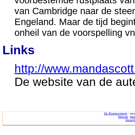
voorbestemde rustplaats van h
van Cambridge naar de steen
Engeland. Maar de tijd begin
onheil van de voorspelling v
Links
http://www.mandascott
De website van de aut
De Boekenplank
: voo
Nieuws
Nas
Verant