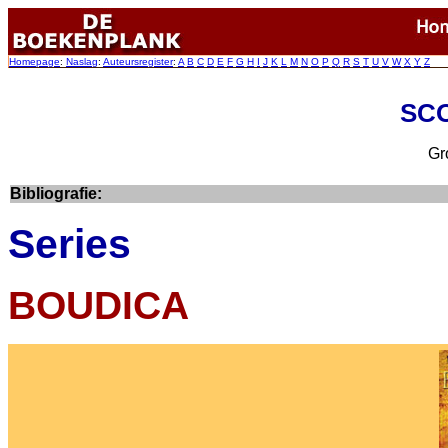
Homepage
:
Naslag
:
Auteursregister
:
A
B
C
D
E
F
G
H
I
J
K
L
M
N
O
P
Q
R
S
T
U
V
W
X
Y
Z
SCO
Gro
Bibliografie:
Series
BOUDICA