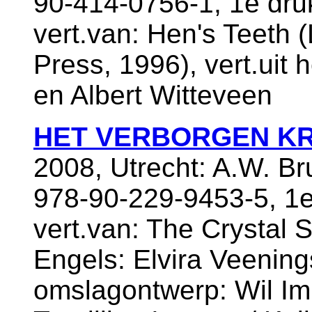
90-414-0756-1, 1e dru
vert.van: Hen's Teeth
Press, 1996), vert.uit 
en Albert Witteveen
HET VERBORGEN KR
2008, Utrecht: A.W. B
978-90-229-9453-5, 1e
vert.van: The Crystal Sk
Engels: Elvira Veening
omslagontwerp: Wil Im