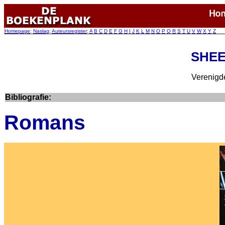
Homepage
:
Naslag
:
Auteursregister
:
A
B
C
D
E
F
G
H
I
J
K
L
M
N
O
P
Q
R
S
T
U
V
W
X
Y
Z
SHEE
Verenigde
Bibliografie:
Romans