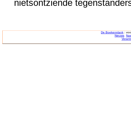
nietsontziende tegenstanders
De Boekenplank
: voo
Nieuws
Nas
Verant