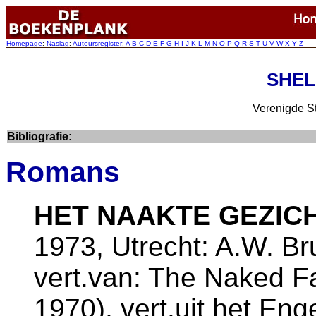
Homepage
:
Naslag
:
Auteursregister
:
A
B
C
D
E
F
G
H
I
J
K
L
M
N
O
P
Q
R
S
T
U
V
W
X
Y
Z
SHEL
Verenigde St
Bibliografie:
Romans
HET NAAKTE GEZIC
1973, Utrecht: A.W. Br
vert.van: The Naked F
1970), vert.uit het En