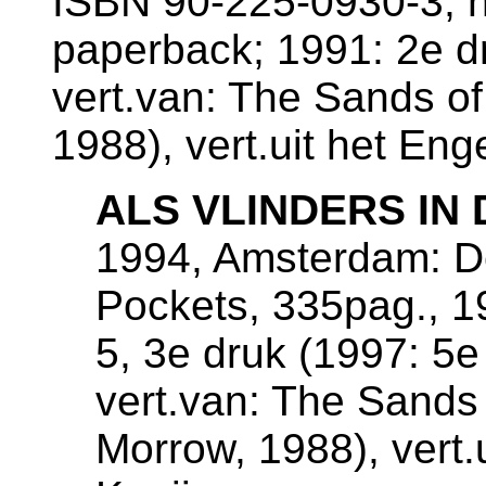
ISBN 90-225-0930-3, h
paperback; 1991: 2e d
vert.van: The Sands o
1988), vert.uit het En
ALS VLINDERS IN
1994, Amsterdam: De
Pockets, 335pag., 
5, 3e druk (1997: 5e
vert.van: The Sands
Morrow, 1988), vert.