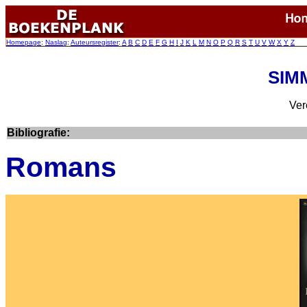
Homepage
:
Naslag
:
Auteursregister
:
A
B
C
D
E
F
G
H
I
J
K
L
M
N
O
P
Q
R
S
T
U
V
W
X
Y
Z
SIMM
Ver
Bibliografie:
Romans