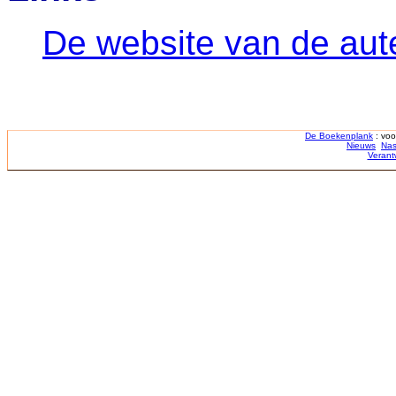
De website van de aut
De Boekenplank
: voo
Nieuws
Nas
Verant