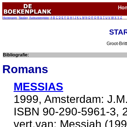
Homepage
:
Naslag
:
Auteursregister
:
A
B
C
D
E
F
G
H
I
J
K
L
M
N
O
P
Q
R
S
T
U
V
W
X
Y
Z
STAR
Groot-Brit
Bibliografie:
Romans
MESSIAS
1999, Amsterdam: J.M.
ISBN 90-290-5961-3, 2
vert.van: Messiah (1999